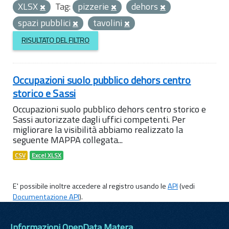
XLSX
Tag:
pizzerie
dehors
spazi pubblici
tavolini
RISULTATO DEL FILTRO
Occupazioni suolo pubblico dehors centro
storico e Sassi
Occupazioni suolo pubblico dehors centro storico e
Sassi autorizzate dagli uffici competenti. Per
migliorare la visibilità abbiamo realizzato la
seguente MAPPA collegata...
CSV
Excel XLSX
E' possibile inoltre accedere al registro usando le
API
(vedi
Documentazione API
).
Informazioni OpenData Matera