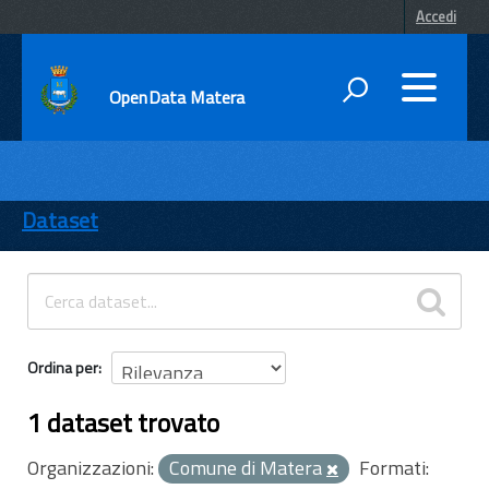
Accedi
OpenData Matera
DATI
ENTI
Dataset
TEMI
INFORMAZIONI
Ordina per
1 dataset trovato
Organizzazioni:
Comune di Matera
Formati: