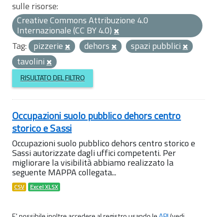
sulle risorse:
Creative Commons Attribuzione 4.0
Internazionale (CC BY 4.0)
Tag:
pizzerie
dehors
spazi pubblici
tavolini
RISULTATO DEL FILTRO
Occupazioni suolo pubblico dehors centro
storico e Sassi
Occupazioni suolo pubblico dehors centro storico e
Sassi autorizzate dagli uffici competenti. Per
migliorare la visibilità abbiamo realizzato la
seguente MAPPA collegata...
CSV
Excel XLSX
E' possibile inoltre accedere al registro usando le
API
(vedi