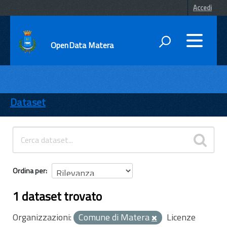
Accedi
OpenData Matera
DATI
ENTI
Dataset
TEMI
INFORMAZIONI
Ordina per
1 dataset trovato
Organizzazioni:
Comune di Matera
Licenze