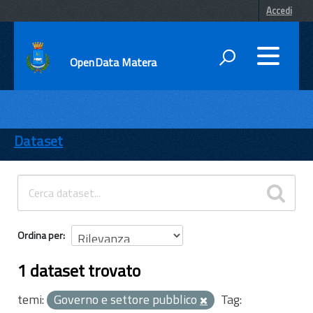
Accedi
OpenData Matera
DATI
ENTI
Dataset
TEMI
INFORMAZIONI
Ordina per
1 dataset trovato
temi:
Governo e settore pubblico
Tag: