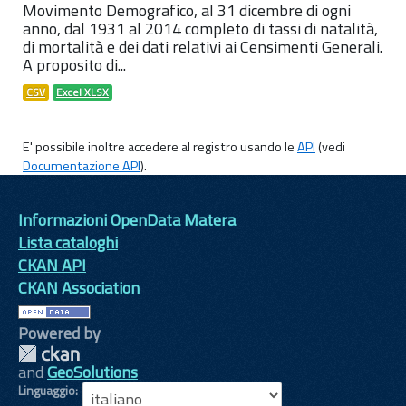
Movimento Demografico, al 31 dicembre di ogni
anno, dal 1931 al 2014 completo di tassi di natalità,
di mortalità e dei dati relativi ai Censimenti Generali.
A proposito di...
CSV
Excel XLSX
E' possibile inoltre accedere al registro usando le
API
(vedi
Documentazione API
).
Informazioni OpenData Matera
Lista cataloghi
CKAN API
CKAN Association
Powered by
and
GeoSolutions
Linguaggio