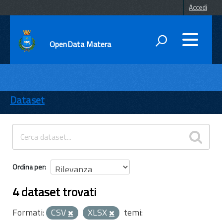
Accedi
OpenData Matera
DATI
ENTI
Dataset
TEMI
INFORMAZIONI
Ordina per
4 dataset trovati
Formati:
CSV
XLSX
temi: