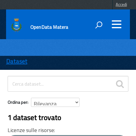
Accedi
OpenData Matera
DATI
ENTI
Dataset
TEMI
INFORMAZIONI
Ordina per
1 dataset trovato
Licenze sulle risorse: