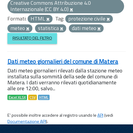
Creative Commons Attribuzione 4.0
Internazionale (CC BY 4.0)
Formati:
HTML
Tag:
protezione civile
meteo
statistica
dati meteo
RISULTATO DEL FILTRO
Dati meteo giornalieri del comune di Matera
Dati meteo giornalieri rilevati dalla stazione meteo
installata sulla sommità della sede del comune di
Matera. I dati verranno rilevati quotidianamente
alle ore 12:00, salvo...
Excel XLSX
CSV
HTML
E' possibile inoltre accedere al registro usando le
API
(vedi
Documentazione API
).