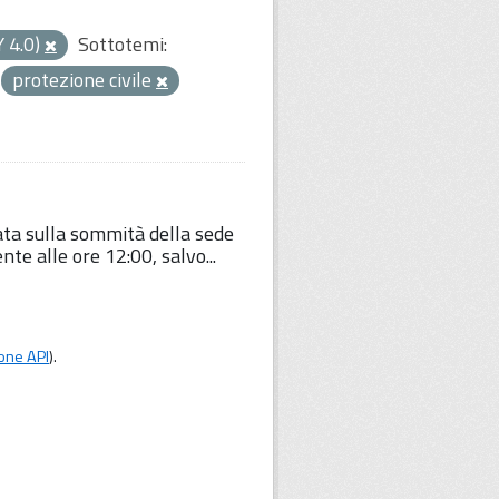
Y 4.0)
Sottotemi:
protezione civile
lata sulla sommità della sede
te alle ore 12:00, salvo...
one API
).