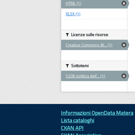
HTML (1)
XLSX (1)
Licenze sulle risorse
Creative Commons At... (1)
Sottotemi
5206 politica dell'... (1)
Informazioni OpenData Matera
Lista cataloghi
CKAN API