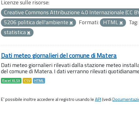
Licenze sulle risorse:
Creative Commons Attribuzione 4.0 Internazionale (CC B
5206 politica dell'ambiente
Formati:
HTML
Tag:
statistica
Dati meteo giornalieri del comune di Matera
Dati meteo giornalieri rilevati dalla stazione meteo instal
del comune di Matera. I dati verranno rilevati quotidianamen
Excel XLSX
CSV
HTML
E' possibile inoltre accedere al registro usando le
API
(vedi
Documentazi