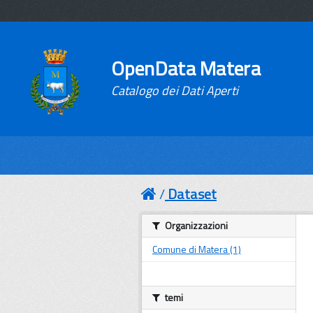
OpenData Matera
Catalogo dei Dati Aperti
Dataset
Organizzazioni
Comune di Matera (1)
temi