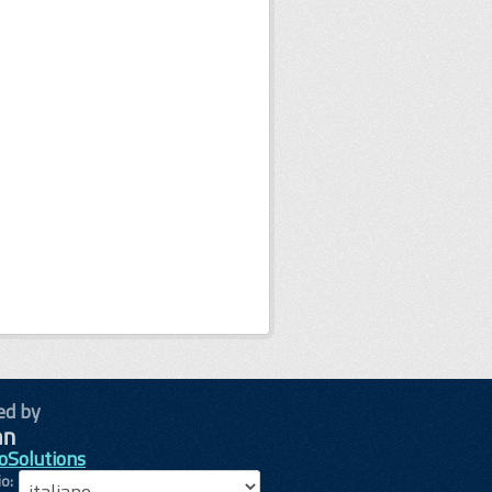
ed by
oSolutions
io