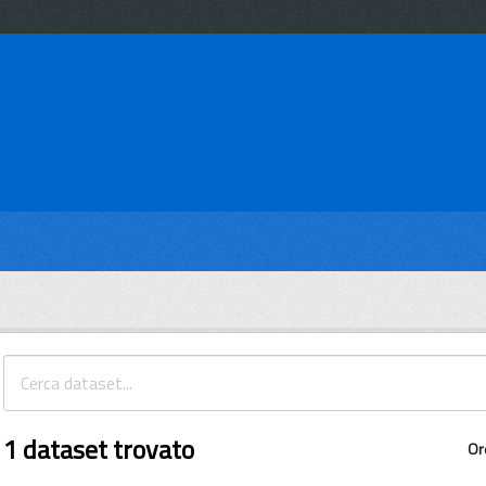
1 dataset trovato
Or