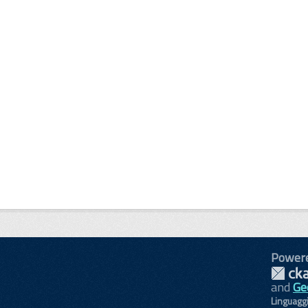
Power
and
Ge
Linguagg