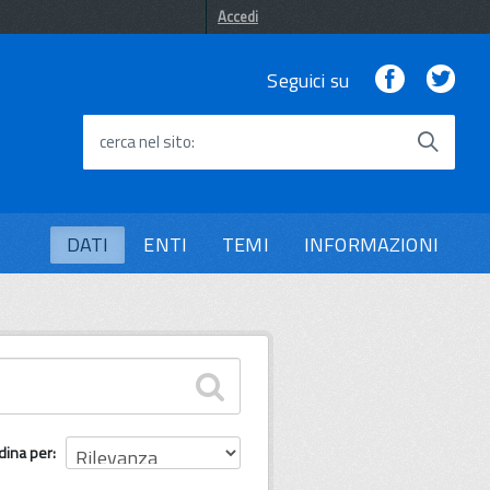
Accedi
Facebook
Twi
Seguici su
cerca nel sito
DATI
ENTI
TEMI
INFORMAZIONI
dina per