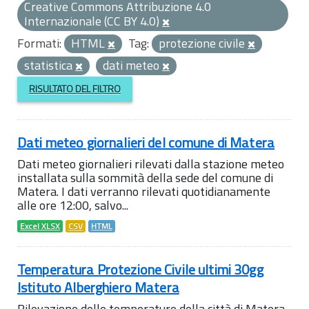
Creative Commons Attribuzione 4.0
Internazionale (CC BY 4.0)
Formati:
HTML
Tag:
protezione civile
statistica
dati meteo
RISULTATO DEL FILTRO
Dati meteo giornalieri del comune di Matera
Dati meteo giornalieri rilevati dalla stazione meteo
installata sulla sommità della sede del comune di
Matera. I dati verranno rilevati quotidianamente
alle ore 12:00, salvo...
Excel XLSX
CSV
HTML
Temperatura Protezione Civile ultimi 30gg
Istituto Alberghiero Matera
Rilevazione delle temperature della città di Matera