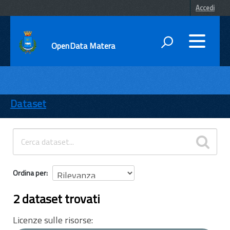
Accedi
OpenData Matera
DATI
ENTI
Dataset
TEMI
INFORMAZIONI
Ordina per
2 dataset trovati
Licenze sulle risorse: