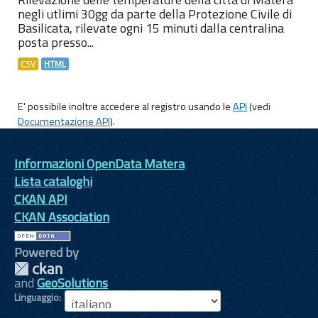
negli utlimi 30gg da parte della Protezione Civile di
Basilicata, rilevate ogni 15 minuti dalla centralina
posta presso...
CSV
HTML
E' possibile inoltre accedere al registro usando le
API
(vedi
Documentazione API
).
Informazioni OpenData Matera
Lista cataloghi
CKAN API
CKAN Association
Powered by
and
GeoSolutions
Linguaggio