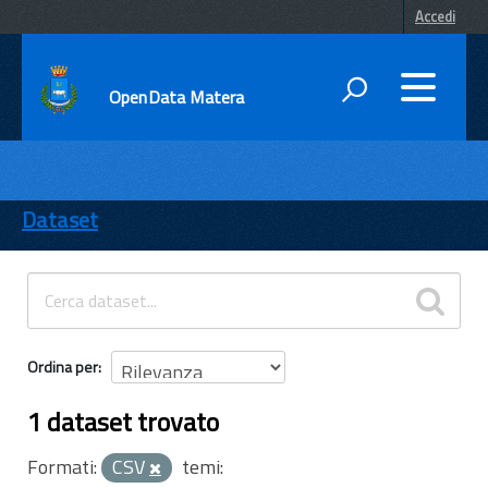
Accedi
OpenData Matera
DATI
ENTI
Dataset
TEMI
INFORMAZIONI
Ordina per
1 dataset trovato
Formati:
CSV
temi: