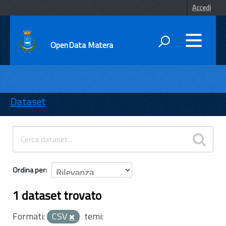
Accedi
OpenData Matera
DATI
ENTI
Dataset
TEMI
INFORMAZIONI
Ordina per
1 dataset trovato
Formati:
CSV
temi: