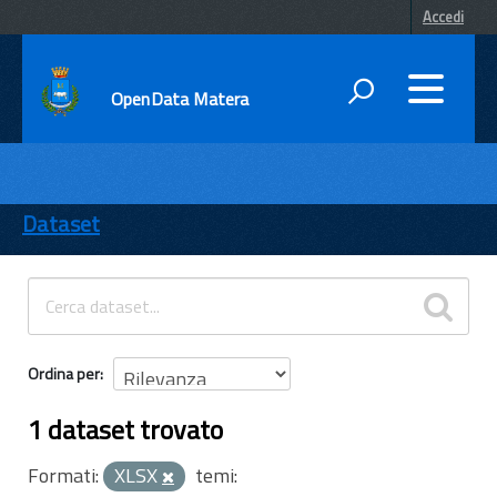
Accedi
OpenData Matera
DATI
ENTI
Dataset
TEMI
INFORMAZIONI
Ordina per
1 dataset trovato
Formati:
XLSX
temi: