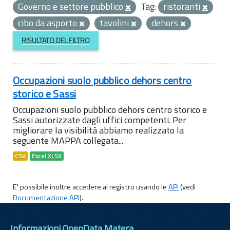
Governo e settore pubblico
Tag:
ristoranti
cibo da asporto
tavolini
dehors
RISULTATO DEL FILTRO
Occupazioni suolo pubblico dehors centro
storico e Sassi
Occupazioni suolo pubblico dehors centro storico e
Sassi autorizzate dagli uffici competenti. Per
migliorare la visibilità abbiamo realizzato la
seguente MAPPA collegata...
CSV
Excel XLSX
E' possibile inoltre accedere al registro usando le
API
(vedi
Documentazione API
).
Informazioni OpenData Matera