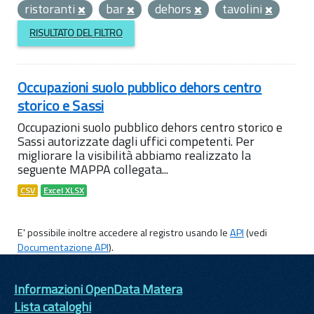
ristoranti
bar
dehors
tavolini
RISULTATO DEL FILTRO
Occupazioni suolo pubblico dehors centro
storico e Sassi
Occupazioni suolo pubblico dehors centro storico e
Sassi autorizzate dagli uffici competenti. Per
migliorare la visibilità abbiamo realizzato la
seguente MAPPA collegata...
CSV
Excel XLSX
E' possibile inoltre accedere al registro usando le
API
(vedi
Documentazione API
).
Informazioni OpenData Matera
Lista cataloghi