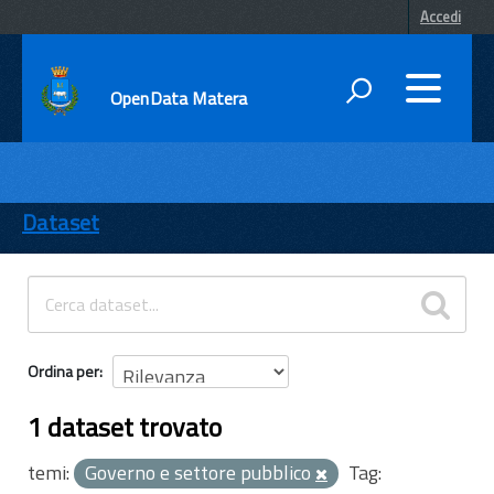
Accedi
OpenData Matera
DATI
ENTI
Dataset
TEMI
INFORMAZIONI
Ordina per
1 dataset trovato
temi:
Governo e settore pubblico
Tag: