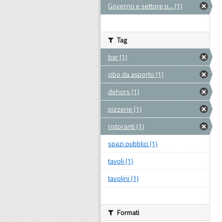
Governo e settore p... (1)
Tag
bar (1)
cibo da asporto (1)
dehors (1)
pizzerie (1)
ristoranti (1)
spazi pubblici (1)
tavoli (1)
tavolini (1)
Formati