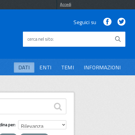
Accedi
Facebook
Twi
Seguici su
cerca nel sito
DATI
ENTI
TEMI
INFORMAZIONI
dina per