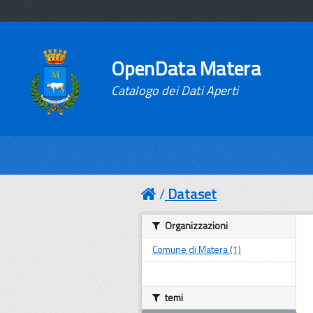
OpenData Matera
Catalogo dei Dati Aperti
Dataset
Organizzazioni
Comune di Matera (1)
temi