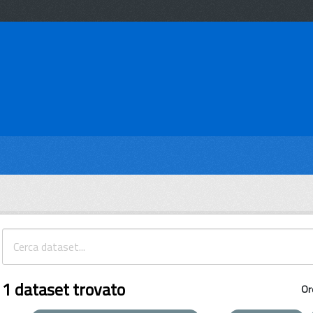
1 dataset trovato
Or