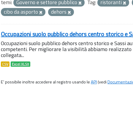
temi:
Governo e settore pubblico
Tag:
ristoranti
cibo da asporto
dehors
Occupazioni suolo pubblico dehors centro storico e S
Occupazioni suolo pubblico dehors centro storico e Sassi aut
competenti. Per migliorare la visibilità abbiamo realizza
collegata...
CSV
Excel XLSX
E' possibile inoltre accedere al registro usando le
API
(vedi
Documentazi