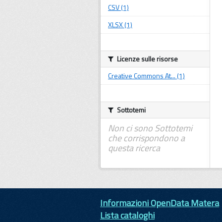
CSV (1)
XLSX (1)
Licenze sulle risorse
Creative Commons At... (1)
Sottotemi
Non ci sono Sottotemi
che corrispondono a
questa ricerca
Informazioni OpenData Matera
Lista cataloghi