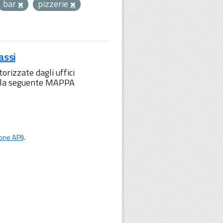
bar
pizzerie
assi
orizzate dagli uffici
to la seguente MAPPA
one API
).