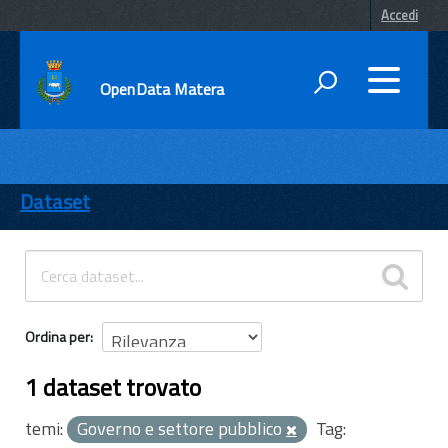
Accedi
OpenData Matera
DATI
ENTI
Dataset
TEMI
INFORMAZIONI
Ordina per
1 dataset trovato
temi:
Governo e settore pubblico
Tag: