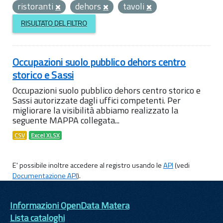
ristoranti
dehors
tavoli
RISULTATO DEL FILTRO
Occupazioni suolo pubblico dehors centro
storico e Sassi
Occupazioni suolo pubblico dehors centro storico e
Sassi autorizzate dagli uffici competenti. Per
migliorare la visibilità abbiamo realizzato la
seguente MAPPA collegata...
CSV
Excel XLSX
E' possibile inoltre accedere al registro usando le
API
(vedi
Documentazione API
).
Informazioni OpenData Matera
Lista cataloghi