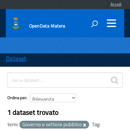
Accedi
OpenData Matera
DATI
ENTI
Dataset
TEMI
INFORMAZIONI
Ordina per
1 dataset trovato
temi:
Governo e settore pubblico
Tag: