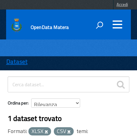
Accedi
OpenData Matera
DATI
ENTI
Dataset
TEMI
INFORMAZIONI
Ordina per
1 dataset trovato
Formati:
XLSX
CSV
temi: