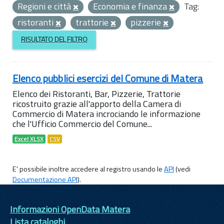
Regioni e città
Economia e finanza
Tag:
ristoranti
trattorie
pizzerie
RISULTATO DEL FILTRO
Elenco pubblici esercizi del Comune di Matera
Elenco dei Ristoranti, Bar, Pizzerie, Trattorie
ricostruito grazie all'apporto della Camera di
Commercio di Matera incrociando le informazione
che l'Ufficio Commercio del Comune...
Excel XLSX
CSV
E' possibile inoltre accedere al registro usando le
API
(vedi
Documentazione API
).
Informazioni OpenData Matera
Lista cataloghi