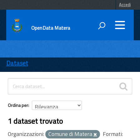
Accedi
OpenData Matera
DATI
ENTI
Dataset
TEMI
INFORMAZIONI
Ordina per
1 dataset trovato
Organizzazioni:
Comune di Matera
Formati: