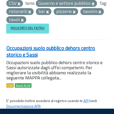
CSV
temi:
Governo e settore pubblico
Tag:
ristoranti
bar
pizzerie
tavolini
tavoli
RISULTATO DEL FILTRO
Occupazioni suolo pubblico dehors centro
storico e Sassi
Occupazioni suolo pubblico dehors centro storico e
Sassi autorizzate dagli uffici competenti. Per
migliorare la visibilità abbiamo realizzato la
seguente MAPPA collegata...
CSV
Excel XLSX
E' possibile inoltre accedere al registro usando le
API
(vedi
Documentazione API
).