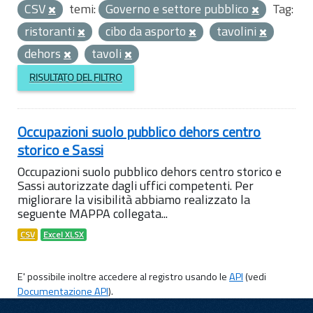
CSV
temi:
Governo e settore pubblico
Tag:
ristoranti
cibo da asporto
tavolini
dehors
tavoli
RISULTATO DEL FILTRO
Occupazioni suolo pubblico dehors centro
storico e Sassi
Occupazioni suolo pubblico dehors centro storico e
Sassi autorizzate dagli uffici competenti. Per
migliorare la visibilità abbiamo realizzato la
seguente MAPPA collegata...
CSV
Excel XLSX
E' possibile inoltre accedere al registro usando le
API
(vedi
Documentazione API
).