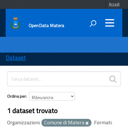
Accedi
OpenData Matera
DATI
ENTI
Dataset
TEMI
INFORMAZIONI
Ordina per
1 dataset trovato
Organizzazioni:
Comune di Matera
Formati: