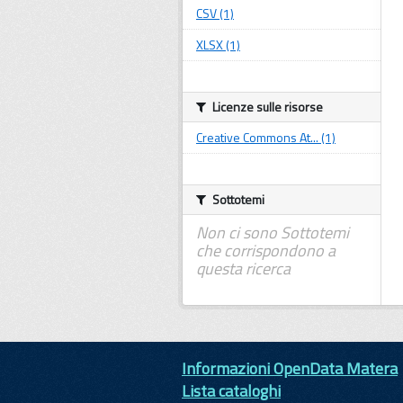
CSV (1)
XLSX (1)
Licenze sulle risorse
Creative Commons At... (1)
Sottotemi
Non ci sono Sottotemi
che corrispondono a
questa ricerca
Informazioni OpenData Matera
Lista cataloghi