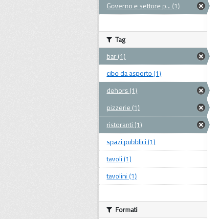
Governo e settore p... (1)
Tag
bar (1)
cibo da asporto (1)
dehors (1)
pizzerie (1)
ristoranti (1)
spazi pubblici (1)
tavoli (1)
tavolini (1)
Formati