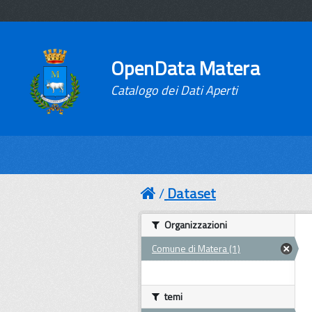
OpenData Matera
Catalogo dei Dati Aperti
Dataset
Organizzazioni
Comune di Matera (1)
temi