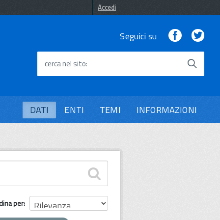
Accedi
Facebook
Twi
Seguici su
cerca nel sito
DATI
ENTI
TEMI
INFORMAZIONI
dina per