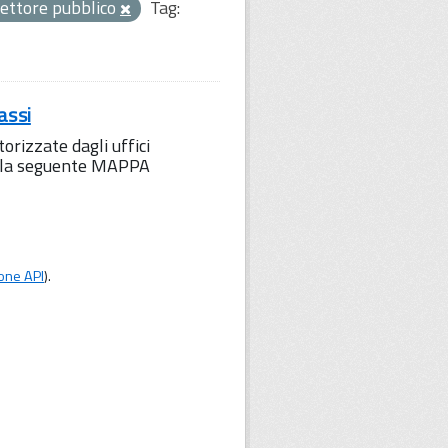
ettore pubblico
Tag:
assi
orizzate dagli uffici
to la seguente MAPPA
one API
).