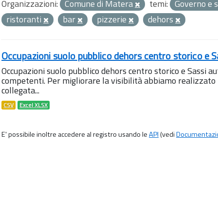
Organizzazioni:
Comune di Matera
temi:
Governo e s
ristoranti
bar
pizzerie
dehors
Occupazioni suolo pubblico dehors centro storico e S
Occupazioni suolo pubblico dehors centro storico e Sassi aut
competenti. Per migliorare la visibilità abbiamo realizza
collegata...
CSV
Excel XLSX
E' possibile inoltre accedere al registro usando le
API
(vedi
Documentazi