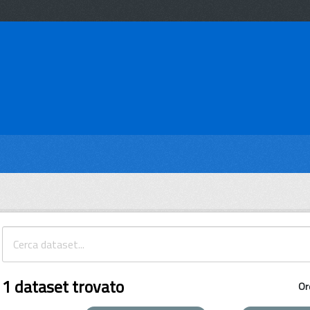
1 dataset trovato
Or