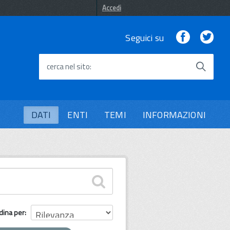
Accedi
Facebook
Twi
Seguici su
cerca nel sito
DATI
ENTI
TEMI
INFORMAZIONI
dina per