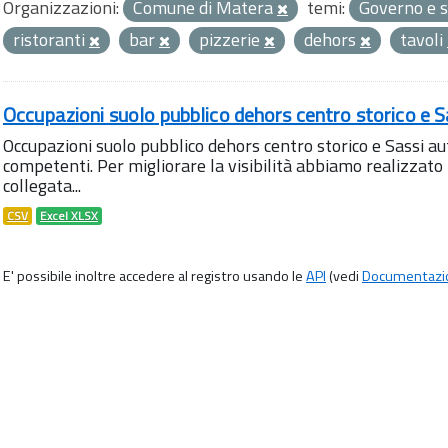
Organizzazioni:
Comune di Matera
temi:
Governo e s
ristoranti
bar
pizzerie
dehors
tavoli
Occupazioni suolo pubblico dehors centro storico e S
Occupazioni suolo pubblico dehors centro storico e Sassi aut
competenti. Per migliorare la visibilità abbiamo realizza
collegata...
CSV
Excel XLSX
E' possibile inoltre accedere al registro usando le
API
(vedi
Documentazi