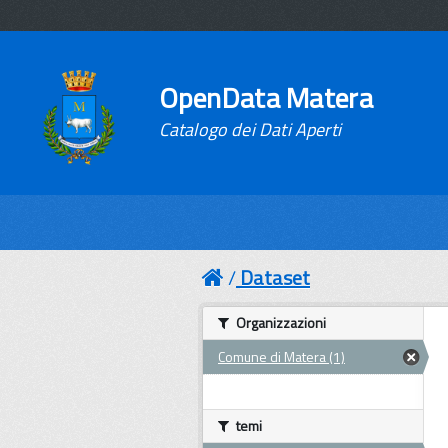
OpenData Matera
Catalogo dei Dati Aperti
Dataset
Organizzazioni
Comune di Matera (1)
temi