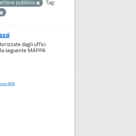
ettore pubblico
Tag:
assi
orizzate dagli uffici
to la seguente MAPPA
one API
).