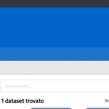
1 dataset trovato
Or