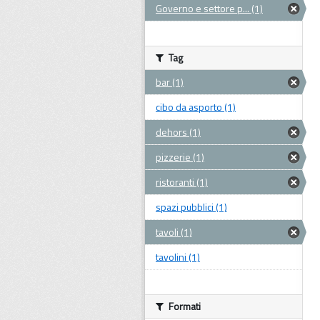
Governo e settore p... (1)
Tag
bar (1)
cibo da asporto (1)
dehors (1)
pizzerie (1)
ristoranti (1)
spazi pubblici (1)
tavoli (1)
tavolini (1)
Formati