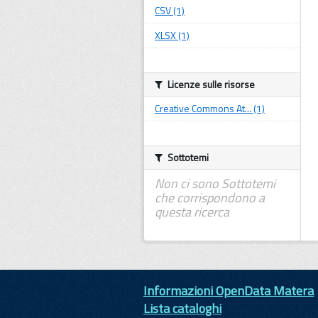
CSV (1)
XLSX (1)
Licenze sulle risorse
Creative Commons At... (1)
Sottotemi
Non ci sono Sottotemi
che corrispondono a
questa ricerca
Informazioni OpenData Matera
Lista cataloghi