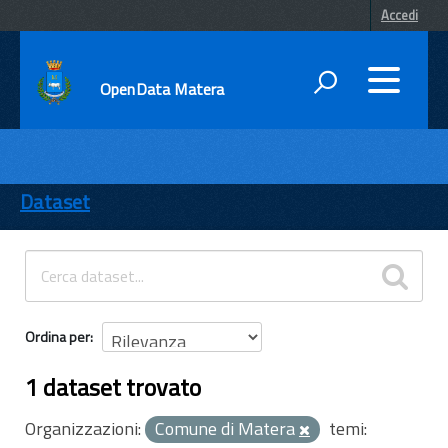
Accedi
OpenData Matera
DATI
ENTI
Dataset
TEMI
INFORMAZIONI
Ordina per
1 dataset trovato
Organizzazioni:
Comune di Matera
temi: