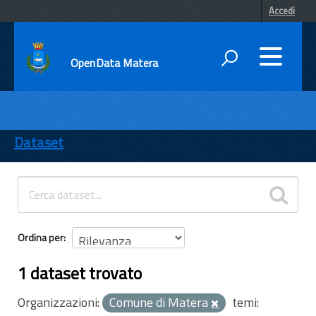
Accedi
OpenData Matera
DATI
ENTI
Dataset
TEMI
INFORMAZIONI
Ordina per
1 dataset trovato
Organizzazioni:
Comune di Matera
temi: