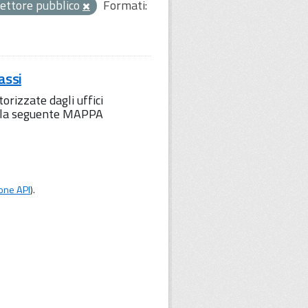
ettore pubblico
Formati:
assi
orizzate dagli uffici
to la seguente MAPPA
one API
).