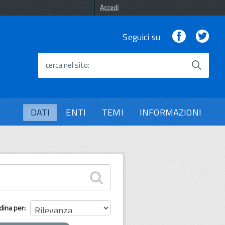
Accedi
Facebook
Twi
Seguici su
cerca nel sito
DATI
ENTI
TEMI
INFORMAZIONI
dina per