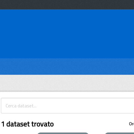
1 dataset trovato
Or