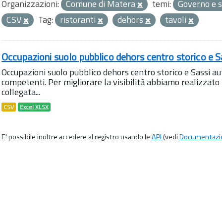
Organizzazioni:
Comune di Matera
temi:
Governo e s
CSV
Tag:
ristoranti
dehors
tavoli
Occupazioni suolo pubblico dehors centro storico e S
Occupazioni suolo pubblico dehors centro storico e Sassi aut
competenti. Per migliorare la visibilità abbiamo realizza
collegata...
CSV
Excel XLSX
E' possibile inoltre accedere al registro usando le
API
(vedi
Documentazi