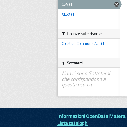
CSV (1)
XLSX (1)
Licenze sulle risorse
Creative Commons At... (1)
Sottotemi
Non ci sono Sottotemi
che corrispondono a
questa ricerca
Informazioni OpenData Matera
Lista cataloghi