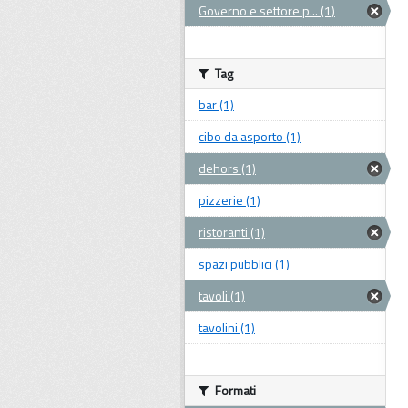
Governo e settore p... (1)
Tag
bar (1)
cibo da asporto (1)
dehors (1)
pizzerie (1)
ristoranti (1)
spazi pubblici (1)
tavoli (1)
tavolini (1)
Formati