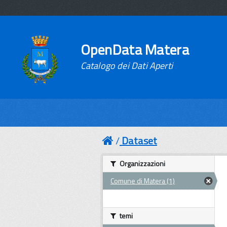
OpenData Matera
Catalogo dei Dati Aperti
Dataset
Organizzazioni
Comune di Matera (1)
temi