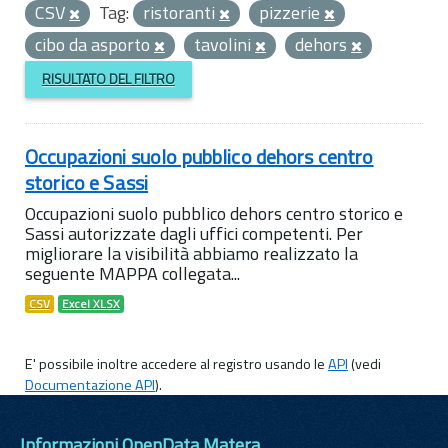
CSV
Tag:
ristoranti
pizzerie
cibo da asporto
tavolini
dehors
RISULTATO DEL FILTRO
Occupazioni suolo pubblico dehors centro
storico e Sassi
Occupazioni suolo pubblico dehors centro storico e
Sassi autorizzate dagli uffici competenti. Per
migliorare la visibilità abbiamo realizzato la
seguente MAPPA collegata...
CSV
Excel XLSX
E' possibile inoltre accedere al registro usando le
API
(vedi
Documentazione API
).
Informazioni OpenData Matera