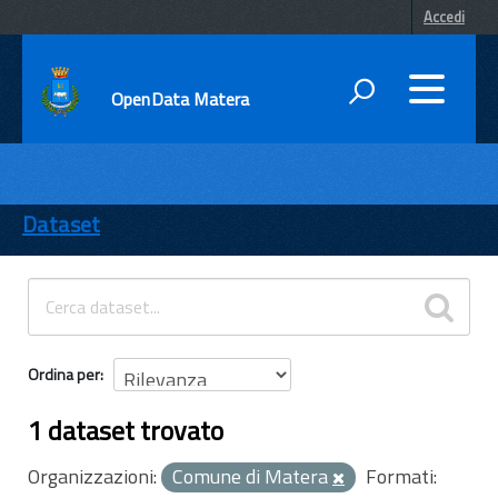
Accedi
OpenData Matera
DATI
ENTI
Dataset
TEMI
INFORMAZIONI
Ordina per
1 dataset trovato
Organizzazioni:
Comune di Matera
Formati: