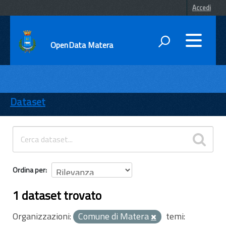
Accedi
OpenData Matera
DATI
ENTI
Dataset
TEMI
INFORMAZIONI
Ordina per
1 dataset trovato
Organizzazioni:
Comune di Matera
temi: