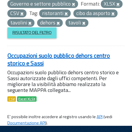
Governo e settore pubblico
Formati:
XLSX
CSV
Tag:
ristoranti
cibo da asporto
tavolini
dehors
tavoli
RISULTATO DEL FILTRO
Occupazioni suolo pubblico dehors centro
storico e Sassi
Occupazioni suolo pubblico dehors centro storico e
Sassi autorizzate dagli uffici competenti. Per
migliorare la visibilità abbiamo realizzato la
seguente MAPPA collegata...
CSV
Excel XLSX
E' possibile inoltre accedere al registro usando le
API
(vedi
Documentazione API
).