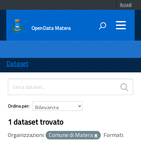
Accedi
OpenData Matera
DATI
ENTI
Dataset
TEMI
INFORMAZIONI
Ordina per
1 dataset trovato
Organizzazioni:
Comune di Matera
Formati: