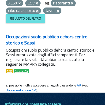
XLSX
CSV
Tag:
ristoranti
cibo da asporto
tavoli
RISULTATO DEL FILTRO
Occupazioni suolo pubblico dehors centro
storico e Sassi
Occupazioni suolo pubblico dehors centro storico e
Sassi autorizzate dagli uffici competenti. Per
migliorare la visibilità abbiamo realizzato la
seguente MAPPA collegata...
CSV
Excel XLSX
E' possibile inoltre accedere al registro usando le
API
(vedi
Documentazione API
).
Informazioni OpenData Matera