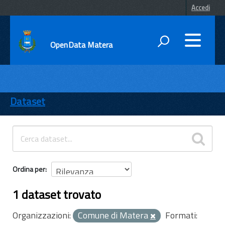
Accedi
OpenData Matera
DATI
ENTI
Dataset
TEMI
INFORMAZIONI
Ordina per
1 dataset trovato
Organizzazioni:
Comune di Matera
Formati: