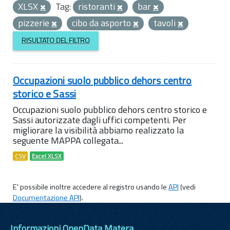
XLSX
Tag:
ristoranti
bar
pizzerie
cibo da asporto
tavoli
RISULTATO DEL FILTRO
Occupazioni suolo pubblico dehors centro
storico e Sassi
Occupazioni suolo pubblico dehors centro storico e
Sassi autorizzate dagli uffici competenti. Per
migliorare la visibilità abbiamo realizzato la
seguente MAPPA collegata...
CSV
Excel XLSX
E' possibile inoltre accedere al registro usando le
API
(vedi
Documentazione API
).
Informazioni OpenData Matera