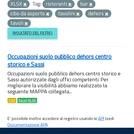
XLSX
Tag:
ristoranti
bar
cibo da asporto
tavolini
dehors
tavoli
RISULTATO DEL FILTRO
Occupazioni suolo pubblico dehors centro
storico e Sassi
Occupazioni suolo pubblico dehors centro storico e
Sassi autorizzate dagli uffici competenti. Per
migliorare la visibilità abbiamo realizzato la
seguente MAPPA collegata...
CSV
Excel XLSX
E' possibile inoltre accedere al registro usando le
API
(vedi
Documentazione API
).