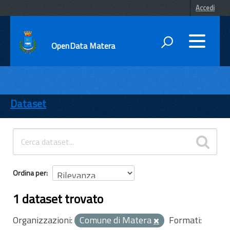
Accedi
OpenData Matera
DATI
ENTI
Dataset
TEMI
INFORMAZIONI
Ordina per
1 dataset trovato
Organizzazioni:
Comune di Matera
Formati: