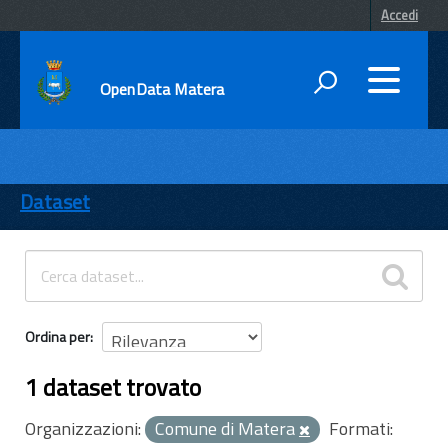
Accedi
OpenData Matera
DATI
ENTI
Dataset
TEMI
INFORMAZIONI
Ordina per
1 dataset trovato
Organizzazioni:
Comune di Matera
Formati: