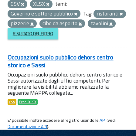
CSV
XLSX
temi:
Governo e settore pubblico
Tag:
ristoranti
pizzerie
cibo da asporto
tavolini
RISULTATO DEL FILTRO
Occupazioni suolo pubblico dehors centro
storico e Sassi
Occupazioni suolo pubblico dehors centro storico e
Sassi autorizzate dagli uffici competenti. Per
migliorare la visibilità abbiamo realizzato la
seguente MAPPA collegata...
CSV
Excel XLSX
E' possibile inoltre accedere al registro usando le
API
(vedi
Documentazione API
).