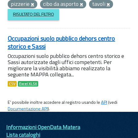
pizzerie
cibo da asporto
tavoli
RISULTATO DEL FILTRO
Occupazioni suolo pubblico dehors centro
storico e Sassi
Occupazioni suolo pubblico dehors centro storico e
Sassi autorizzate dagli uffici competenti. Per
migliorare la visibilità abbiamo realizzato la
seguente MAPPA collegata...
CSV
Excel XLSX
E' possibile inoltre accedere al registro usando le
API
(vedi
Documentazione API
).
Informazioni OpenData Matera
Lista cataloghi