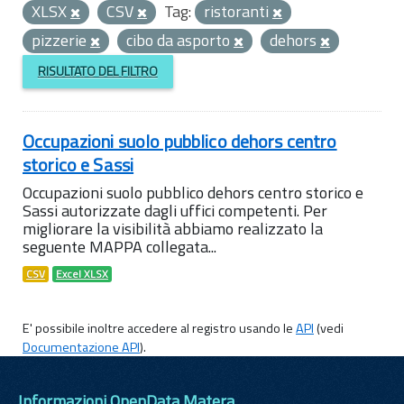
XLSX
CSV
Tag:
ristoranti
pizzerie
cibo da asporto
dehors
RISULTATO DEL FILTRO
Occupazioni suolo pubblico dehors centro
storico e Sassi
Occupazioni suolo pubblico dehors centro storico e
Sassi autorizzate dagli uffici competenti. Per
migliorare la visibilità abbiamo realizzato la
seguente MAPPA collegata...
CSV
Excel XLSX
E' possibile inoltre accedere al registro usando le
API
(vedi
Documentazione API
).
Informazioni OpenData Matera