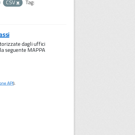
CSV
Tag:
assi
orizzate dagli uffici
to la seguente MAPPA
one API
).