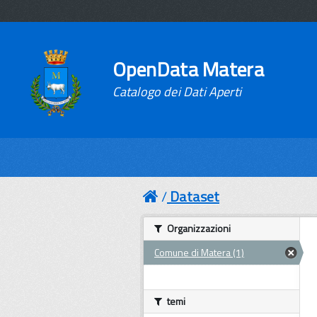
OpenData Matera
Catalogo dei Dati Aperti
Dataset
Organizzazioni
Comune di Matera (1)
temi