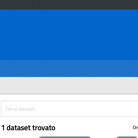
1 dataset trovato
Or