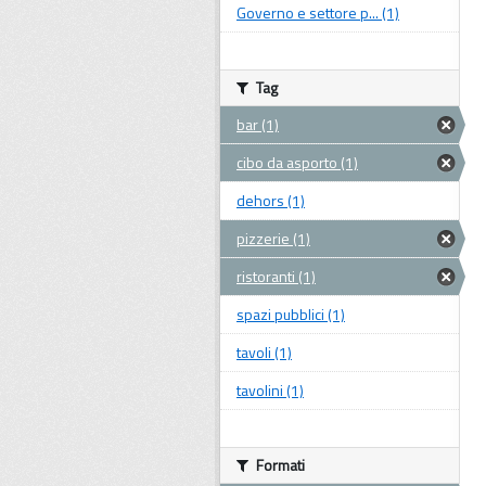
Governo e settore p... (1)
Tag
bar (1)
cibo da asporto (1)
dehors (1)
pizzerie (1)
ristoranti (1)
spazi pubblici (1)
tavoli (1)
tavolini (1)
Formati