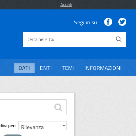
Accedi
Facebook
Twi
Seguici su
cerca nel sito
DATI
ENTI
TEMI
INFORMAZIONI
dina per