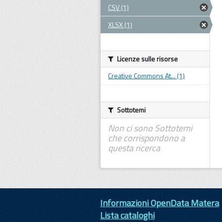
CSV (1)
XLSX (1)
Licenze sulle risorse
Creative Commons At... (1)
Sottotemi
Non ci sono Sottotemi
che corrispondono a
questa ricerca
Informazioni OpenData Matera
Lista cataloghi