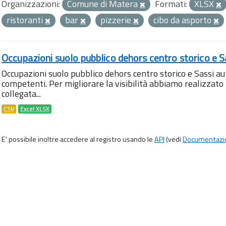
Organizzazioni:
Comune di Matera
Formati:
XLSX
ristoranti
bar
pizzerie
cibo da asporto
Occupazioni suolo pubblico dehors centro storico e S
Occupazioni suolo pubblico dehors centro storico e Sassi aut
competenti. Per migliorare la visibilità abbiamo realizza
collegata...
CSV
Excel XLSX
E' possibile inoltre accedere al registro usando le
API
(vedi
Documentazi