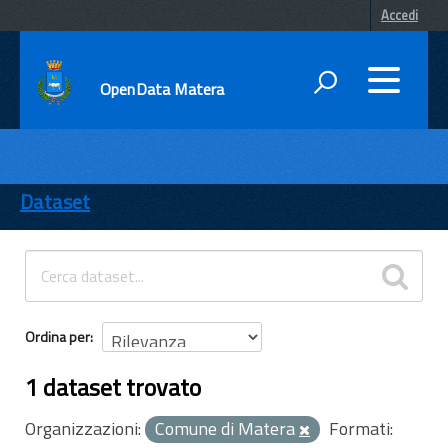
Accedi
OpenData Matera
DATI
ENTI
Dataset
TEMI
INFORMAZIONI
Ordina per
1 dataset trovato
Organizzazioni:
Comune di Matera
Formati: