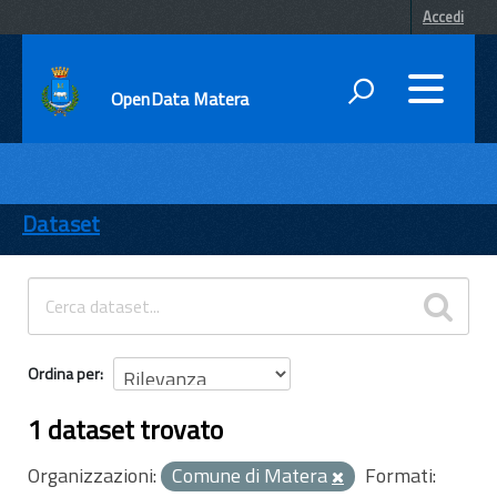
Accedi
OpenData Matera
DATI
ENTI
Dataset
TEMI
INFORMAZIONI
Ordina per
1 dataset trovato
Organizzazioni:
Comune di Matera
Formati: