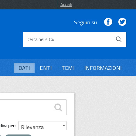
Accedi
Facebook
Twi
Seguici su
cerca nel sito
DATI
ENTI
TEMI
INFORMAZIONI
dina per