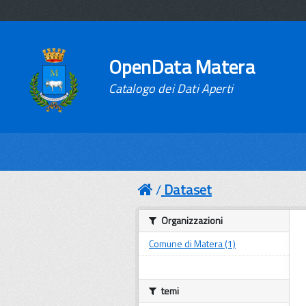
OpenData Matera
Catalogo dei Dati Aperti
Dataset
Organizzazioni
Comune di Matera (1)
temi