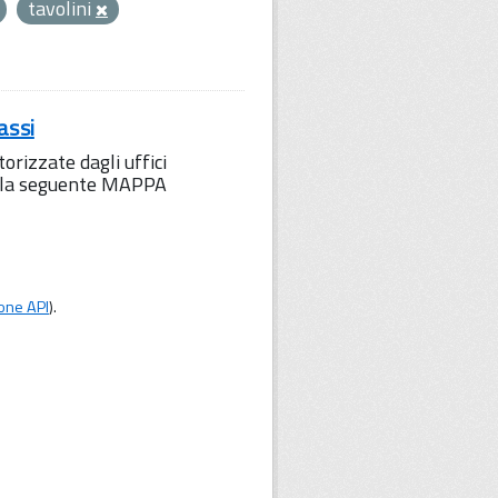
tavolini
assi
orizzate dagli uffici
to la seguente MAPPA
one API
).