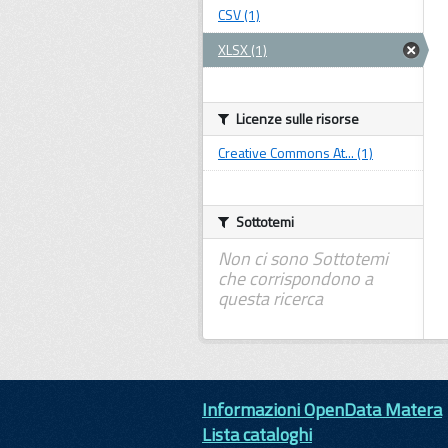
CSV (1)
XLSX (1)
Licenze sulle risorse
Creative Commons At... (1)
Sottotemi
Non ci sono Sottotemi
che corrispondono a
questa ricerca
Informazioni OpenData Matera
Lista cataloghi