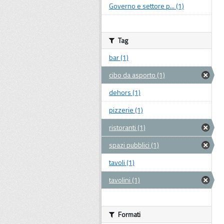
Governo e settore p... (1)
Tag
bar (1)
cibo da asporto (1)
dehors (1)
pizzerie (1)
ristoranti (1)
spazi pubblici (1)
tavoli (1)
tavolini (1)
Formati