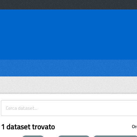
1 dataset trovato
Or