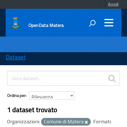
Accedi
OpenData Matera
DATI
ENTI
Dataset
TEMI
INFORMAZIONI
Ordina per
1 dataset trovato
Organizzazioni:
Comune di Matera
Formati: