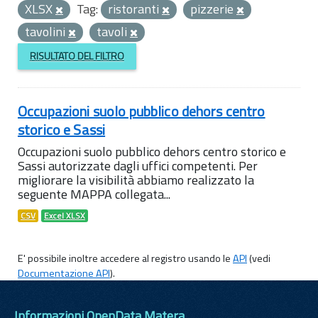
XLSX
Tag:
ristoranti
pizzerie
tavolini
tavoli
RISULTATO DEL FILTRO
Occupazioni suolo pubblico dehors centro
storico e Sassi
Occupazioni suolo pubblico dehors centro storico e
Sassi autorizzate dagli uffici competenti. Per
migliorare la visibilità abbiamo realizzato la
seguente MAPPA collegata...
CSV
Excel XLSX
E' possibile inoltre accedere al registro usando le
API
(vedi
Documentazione API
).
Informazioni OpenData Matera