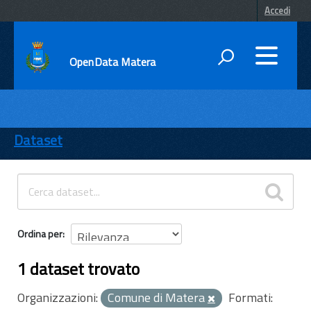
Accedi
OpenData Matera
DATI
ENTI
Dataset
TEMI
INFORMAZIONI
Ordina per
1 dataset trovato
Organizzazioni:
Comune di Matera
Formati: