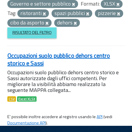
Governo e settore pubblico
Formati:
XLSX
Tag:
ristoranti
spazi pubblici
pizzerie
cibo da asporto
dehors
RISULTATO DEL FILTRO
Occupazioni suolo pubblico dehors centro
storico e Sassi
Occupazioni suolo pubblico dehors centro storico e
Sassi autorizzate dagli uffici competenti. Per
migliorare la visibilità abbiamo realizzato la
seguente MAPPA collegata...
CSV
Excel XLSX
E' possibile inoltre accedere al registro usando le
API
(vedi
Documentazione API
).