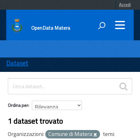
Accedi
OpenData Matera
DATI
ENTI
Dataset
TEMI
INFORMAZIONI
Ordina per
1 dataset trovato
Organizzazioni:
Comune di Matera
temi: