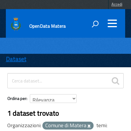
Accedi
OpenData Matera
DATI
ENTI
Dataset
TEMI
INFORMAZIONI
Ordina per
1 dataset trovato
Organizzazioni:
Comune di Matera
temi: