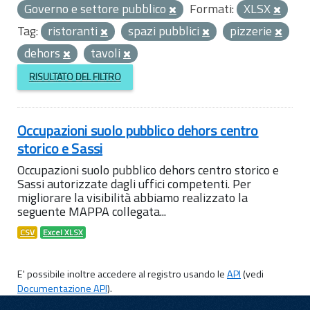
Governo e settore pubblico
Formati:
XLSX
Tag:
ristoranti
spazi pubblici
pizzerie
dehors
tavoli
RISULTATO DEL FILTRO
Occupazioni suolo pubblico dehors centro
storico e Sassi
Occupazioni suolo pubblico dehors centro storico e
Sassi autorizzate dagli uffici competenti. Per
migliorare la visibilità abbiamo realizzato la
seguente MAPPA collegata...
CSV
Excel XLSX
E' possibile inoltre accedere al registro usando le
API
(vedi
Documentazione API
).