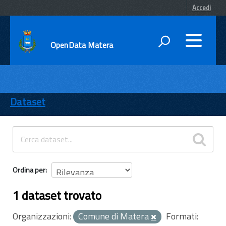
Accedi
OpenData Matera
DATI
ENTI
Dataset
TEMI
INFORMAZIONI
Ordina per
1 dataset trovato
Organizzazioni:
Comune di Matera
Formati: