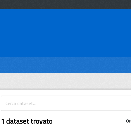
1 dataset trovato
Or