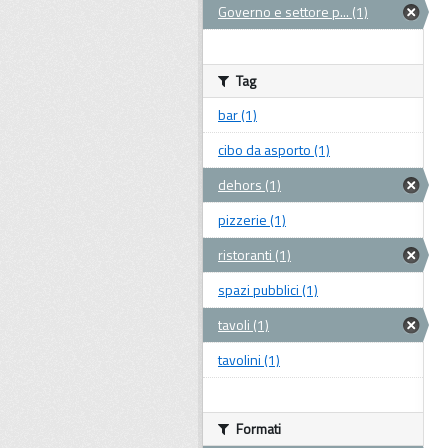
Governo e settore p... (1)
Tag
bar (1)
cibo da asporto (1)
dehors (1)
pizzerie (1)
ristoranti (1)
spazi pubblici (1)
tavoli (1)
tavolini (1)
Formati