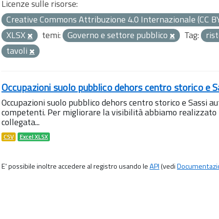
Licenze sulle risorse:
Creative Commons Attribuzione 4.0 Internazionale (CC B
XLSX
temi:
Governo e settore pubblico
Tag:
ris
tavoli
Occupazioni suolo pubblico dehors centro storico e S
Occupazioni suolo pubblico dehors centro storico e Sassi aut
competenti. Per migliorare la visibilità abbiamo realizza
collegata...
CSV
Excel XLSX
E' possibile inoltre accedere al registro usando le
API
(vedi
Documentazi