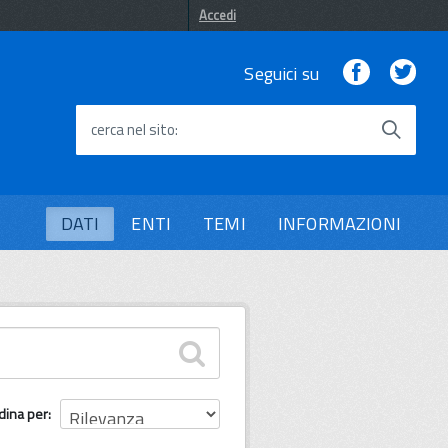
Accedi
Facebook
Twi
Seguici su
cerca nel sito
DATI
ENTI
TEMI
INFORMAZIONI
dina per