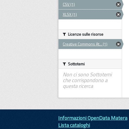
CSV (1)
XLSX (1)
Licenze sulle risorse
Creative Commons At... (1)
Sottotemi
Non ci sono Sottotemi
che corrispondono a
questa ricerca
Informazioni OpenData Matera
Lista cataloghi