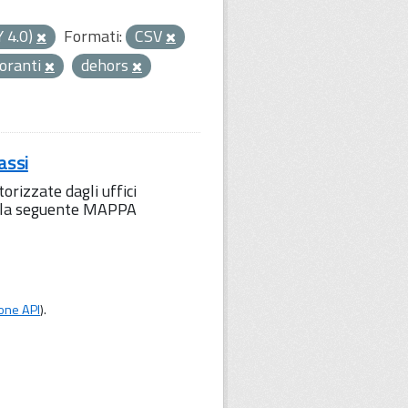
Y 4.0)
Formati:
CSV
toranti
dehors
assi
orizzate dagli uffici
to la seguente MAPPA
one API
).