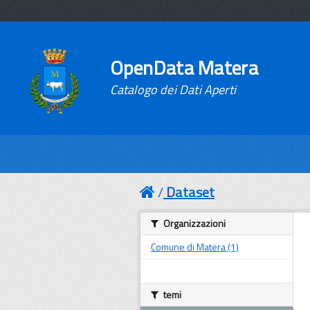
OpenData Matera
Catalogo dei Dati Aperti
Dataset
Organizzazioni
Comune di Matera (1)
temi