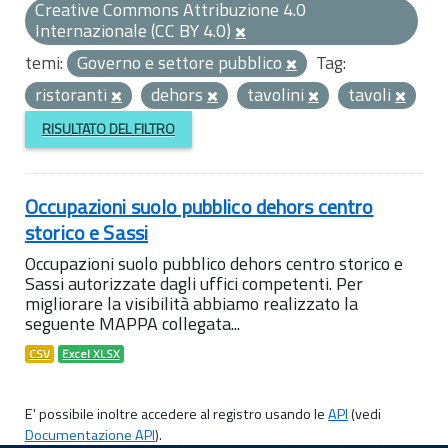
Creative Commons Attribuzione 4.0
Internazionale (CC BY 4.0)
temi:
Governo e settore pubblico
Tag:
ristoranti
dehors
tavolini
tavoli
RISULTATO DEL FILTRO
Occupazioni suolo pubblico dehors centro
storico e Sassi
Occupazioni suolo pubblico dehors centro storico e
Sassi autorizzate dagli uffici competenti. Per
migliorare la visibilità abbiamo realizzato la
seguente MAPPA collegata...
CSV
Excel XLSX
E' possibile inoltre accedere al registro usando le
API
(vedi
Documentazione API
).