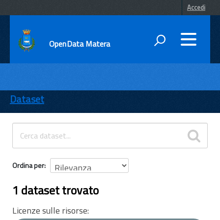
Accedi
OpenData Matera
DATI
ENTI
Dataset
TEMI
INFORMAZIONI
Ordina per
1 dataset trovato
Licenze sulle risorse: