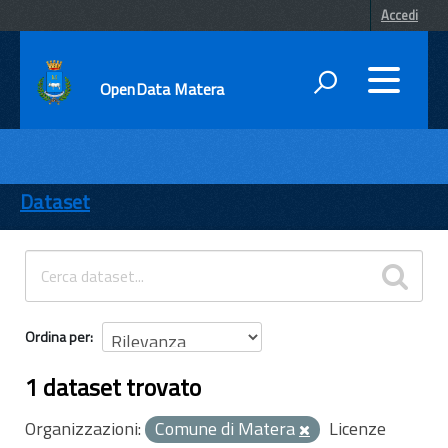
Accedi
OpenData Matera
DATI
ENTI
Dataset
TEMI
INFORMAZIONI
Ordina per
1 dataset trovato
Organizzazioni:
Comune di Matera
Licenze