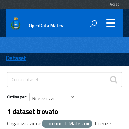
Accedi
OpenData Matera
DATI
ENTI
Dataset
TEMI
INFORMAZIONI
Ordina per
1 dataset trovato
Organizzazioni:
Comune di Matera
Licenze