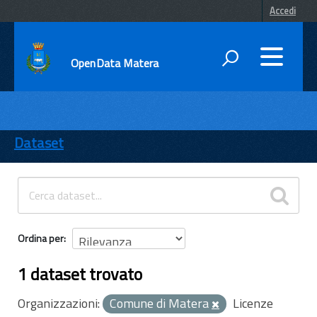
Accedi
OpenData Matera
DATI
ENTI
Dataset
TEMI
INFORMAZIONI
Ordina per
1 dataset trovato
Organizzazioni:
Comune di Matera
Licenze