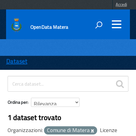
Accedi
OpenData Matera
DATI
ENTI
Dataset
TEMI
INFORMAZIONI
Ordina per
1 dataset trovato
Organizzazioni:
Comune di Matera
Licenze