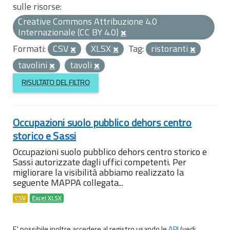
sulle risorse:
Creative Commons Attribuzione 4.0
Internazionale (CC BY 4.0)
Formati:
CSV
XLSX
Tag:
ristoranti
tavolini
tavoli
RISULTATO DEL FILTRO
Occupazioni suolo pubblico dehors centro
storico e Sassi
Occupazioni suolo pubblico dehors centro storico e
Sassi autorizzate dagli uffici competenti. Per
migliorare la visibilità abbiamo realizzato la
seguente MAPPA collegata...
CSV
Excel XLSX
E' possibile inoltre accedere al registro usando le
API
(vedi