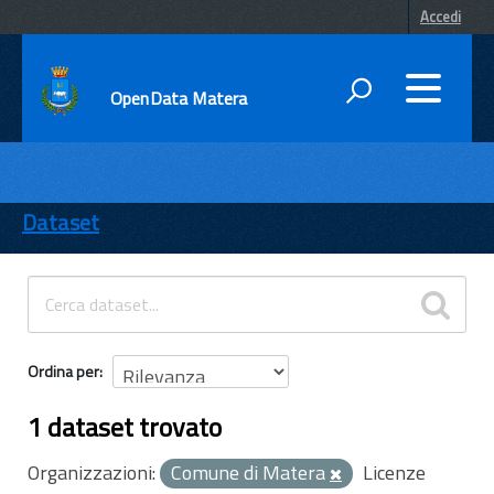
Accedi
OpenData Matera
DATI
ENTI
Dataset
TEMI
INFORMAZIONI
Ordina per
1 dataset trovato
Organizzazioni:
Comune di Matera
Licenze