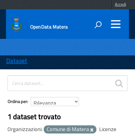
Accedi
OpenData Matera
DATI
ENTI
Dataset
TEMI
INFORMAZIONI
Ordina per
1 dataset trovato
Organizzazioni:
Comune di Matera
Licenze