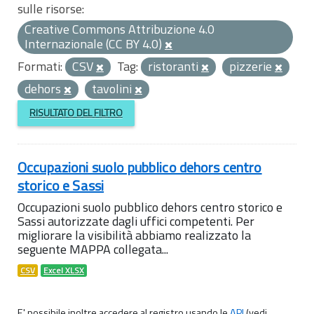
sulle risorse:
Creative Commons Attribuzione 4.0
Internazionale (CC BY 4.0)
Formati:
CSV
Tag:
ristoranti
pizzerie
dehors
tavolini
RISULTATO DEL FILTRO
Occupazioni suolo pubblico dehors centro
storico e Sassi
Occupazioni suolo pubblico dehors centro storico e
Sassi autorizzate dagli uffici competenti. Per
migliorare la visibilità abbiamo realizzato la
seguente MAPPA collegata...
CSV
Excel XLSX
E' possibile inoltre accedere al registro usando le
API
(vedi