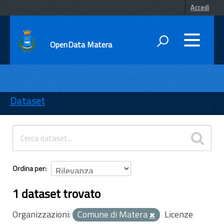
Accedi
OpenData Matera
DATI
ENTI
Dataset
TEMI
INFORMAZIONI
Ordina per
1 dataset trovato
Organizzazioni:
Comune di Matera
Licenze