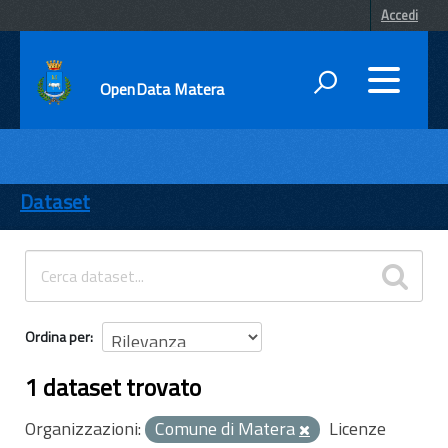
Accedi
OpenData Matera
DATI
ENTI
Dataset
TEMI
INFORMAZIONI
Ordina per
1 dataset trovato
Organizzazioni:
Comune di Matera
Licenze