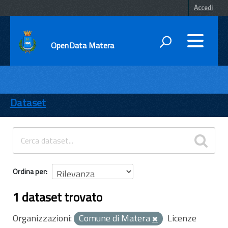
Accedi
OpenData Matera
DATI
ENTI
Dataset
TEMI
INFORMAZIONI
Ordina per
1 dataset trovato
Organizzazioni:
Comune di Matera
Licenze