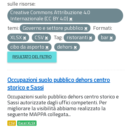
sulle risorse:
Creative Commons Attribuzione 4.0
Internazionale (CC BY 4.0)
temi:
Governo e settore pubblico
Formati:
XLSX
CSV
Tag:
ristoranti
bar
cibo da asporto
dehors
RISULTATO DEL FILTRO
Occupazioni suolo pubblico dehors centro
storico e Sassi
Occupazioni suolo pubblico dehors centro storico e
Sassi autorizzate dagli uffici competenti. Per
migliorare la visibilità abbiamo realizzato la
seguente MAPPA collegata...
CSV
Excel XLSX